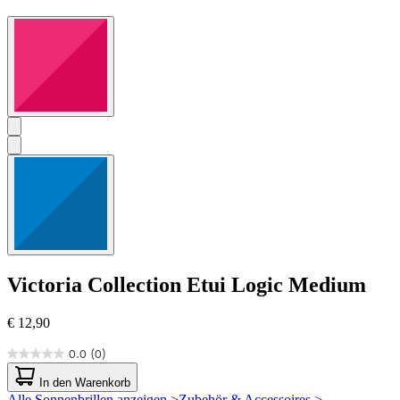
Victoria Collection
Etui Logic Medium
€ 12,90
0.0
(0)
0.0
von
In den Warenkorb
5
Alle Sonnenbrillen anzeigen >
Zubehör & Accessoires >