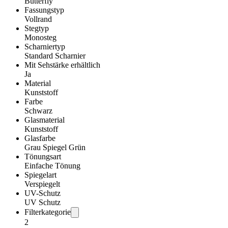
Butterfly
Fassungstyp
Vollrand
Stegtyp
Monosteg
Scharniertyp
Standard Scharnier
Mit Sehstärke erhältlich
Ja
Material
Kunststoff
Farbe
Schwarz
Glasmaterial
Kunststoff
Glasfarbe
Grau Spiegel Grün
Tönungsart
Einfache Tönung
Spiegelart
Verspiegelt
UV-Schutz
UV Schutz
Filterkategorie
2