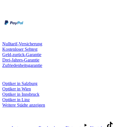
Zahlungsarten
Rechnung
Kreditkarte
Unsere Leistungen
Nulltarif-Versicherung
Kostenloser Sehtest
Geld-zurück-Garantie
Drei-Jahres-Garantie
Zufriedenheitsgarantie
Fielmann in deiner Nähe
Optiker in Salzburg
Optiker in Wien
Optiker in Innsbruck
Optiker in Linz
Weitere Städte anzeigen
Social Media