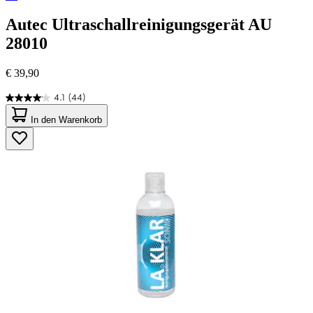
Autec
Ultraschallreinigungsgerät AU
28010
€ 39,90
4.1
(44)
4.1
von
In den Warenkorb
5
Sternen.
44
Bewertungen