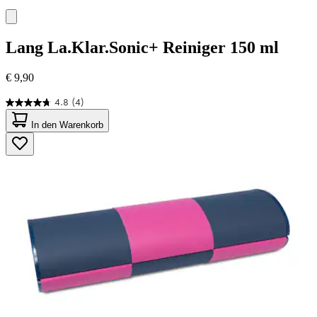
Lang
La.Klar.Sonic+ Reiniger 150 ml
€ 9,90
4.8
(4)
4.8
von
In den Warenkorb
5
Sternen.
4
Bewertungen