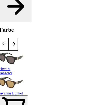
Farbe
chwarz
länzend
avanna Dunkel