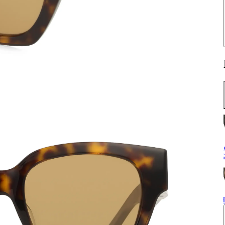
S
G
H