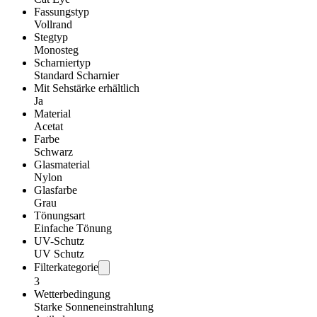
Fassungstyp
Vollrand
Stegtyp
Monosteg
Scharniertyp
Standard Scharnier
Mit Sehstärke erhältlich
Ja
Material
Acetat
Farbe
Schwarz
Glasmaterial
Nylon
Glasfarbe
Grau
Tönungsart
Einfache Tönung
UV-Schutz
UV Schutz
Filterkategorie
3
Wetterbedingung
Starke Sonneneinstrahlung