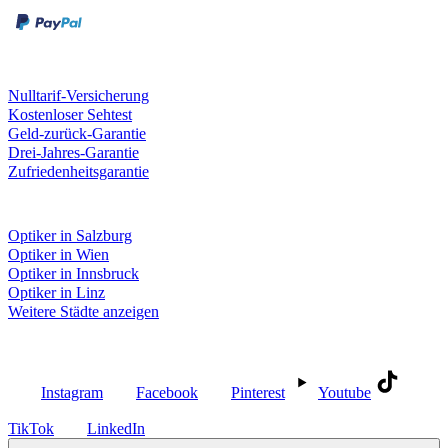
Unsere Leistungen
Nulltarif-Versicherung
Kostenloser Sehtest
Geld-zurück-Garantie
Drei-Jahres-Garantie
Zufriedenheitsgarantie
Fielmann in deiner Nähe
Optiker in Salzburg
Optiker in Wien
Optiker in Innsbruck
Optiker in Linz
Weitere Städte anzeigen
Social Media
Instagram
Facebook
Pinterest
Youtube
TikTok
LinkedIn