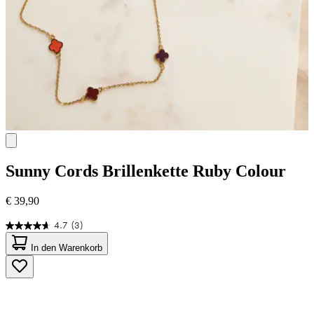
Sunny Cords
Brillenkette Ruby Colour
€ 39,90
4.7
(3)
4.7
von
In den Warenkorb
5
Sternen.
3
Bewertungen