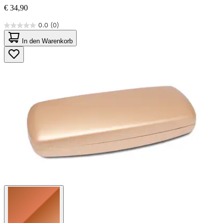
€ 34,90
0.0
(0)
0.0
von
In den Warenkorb
5
Sternen.