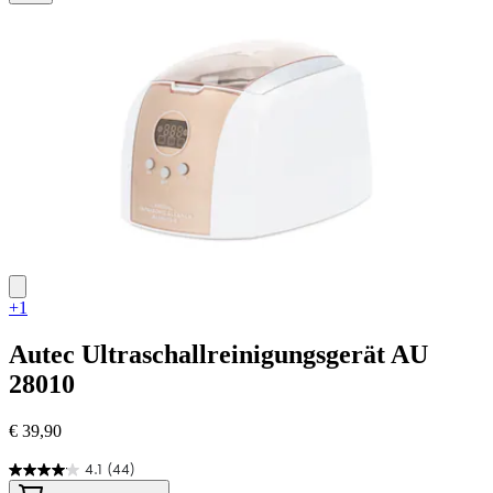
45
Bewertungen
+1
Autec
Ultraschallreinigungsgerät AU
28010
€ 39,90
4.1
(44)
4.1