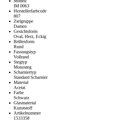
Modell
IM 0063
Herstellerfarbcode
807
Zielgruppe
Damen
Gesichtsform
Oval, Herz, Eckig
Brillenform
Rund
Fassungstyp
Vollrand
Stegtyp
Monosteg
Scharniertyp
Standard Scharnier
Material
Acetat
Farbe
Schwarz
Glasmaterial
Kunststoff
Artikelnummer
1533358