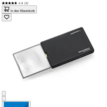
4.8
(4)
4.8
von
In den Warenkorb
5
Sternen.
4
Bewertungen