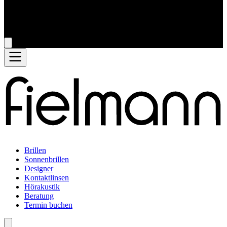
Brillen
Sonnenbrillen
Designer
Kontaktlinsen
Hörakustik
Beratung
Termin buchen