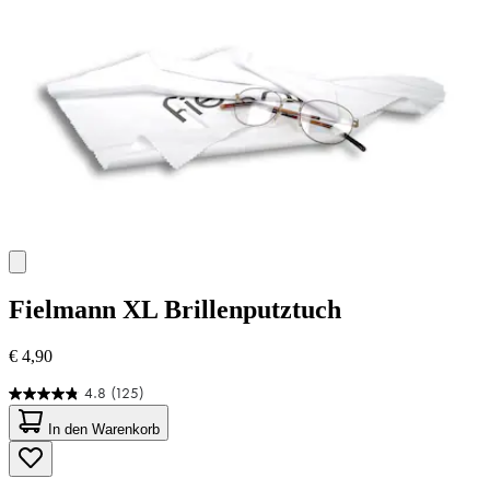
Fielmann
XL Brillenputztuch
€ 4,90
4.8
(125)
4.8
von
In den Warenkorb
5
Sternen.
125