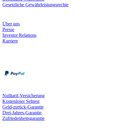
Gesetzliche Gewährleistungsrechte
Unternehmen
Über uns
Presse
Investor Relations
Karriere
Zahlungsarten
Rechnung
Kreditkarte
Unsere Leistungen
Nulltarif-Versicherung
Kostenloser Sehtest
Geld-zurück-Garantie
Drei-Jahres-Garantie
Zufriedenheitsgarantie
Fielmann in deiner Nähe