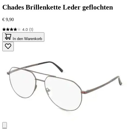
Chades
Brillenkette Leder geflochten
€ 9,90
4.0
(1)
4.0
von
In den Warenkorb
5
Sternen.
1
Bewertung