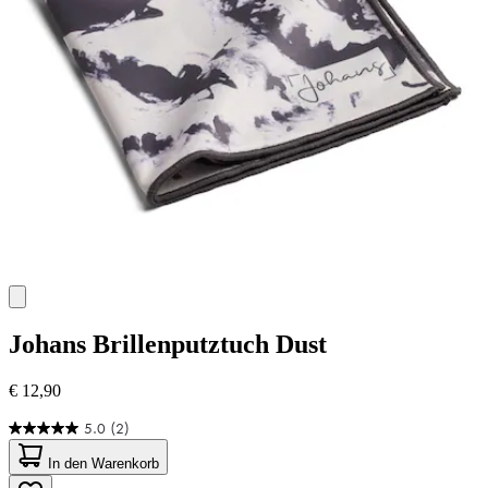
Johans
Brillenputztuch Dust
€ 12,90
5.0
(2)
5.0
von
In den Warenkorb
5