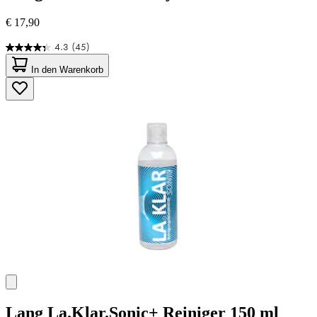
€ 17,90
4.3
(45)
4.3
von
In den Warenkorb
5
Sternen.
45
Bewertungen
Lang
La.Klar.Sonic+ Reiniger 150 ml