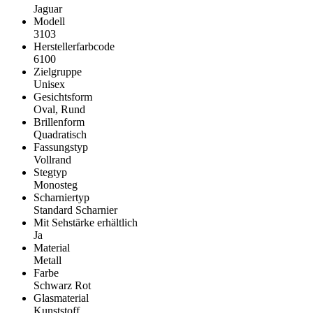
Jaguar
Modell
3103
Herstellerfarbcode
6100
Zielgruppe
Unisex
Gesichtsform
Oval, Rund
Brillenform
Quadratisch
Fassungstyp
Vollrand
Stegtyp
Monosteg
Scharniertyp
Standard Scharnier
Mit Sehstärke erhältlich
Ja
Material
Metall
Farbe
Schwarz Rot
Glasmaterial
Kunststoff