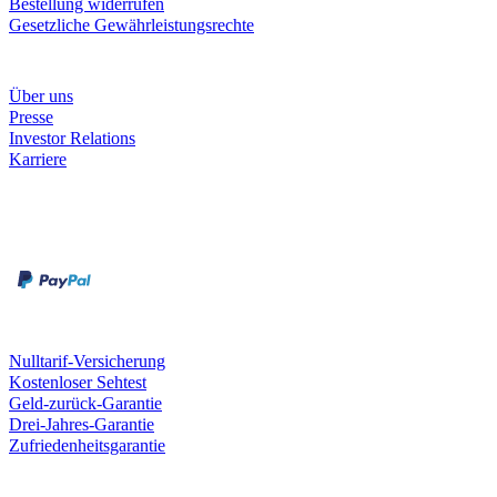
Bestellung widerrufen
Gesetzliche Gewährleistungsrechte
Unternehmen
Über uns
Presse
Investor Relations
Karriere
Zahlungsarten
Rechnung
Kreditkarte
Unsere Leistungen
Nulltarif-Versicherung
Kostenloser Sehtest
Geld-zurück-Garantie
Drei-Jahres-Garantie
Zufriedenheitsgarantie
Fielmann in deiner Nähe