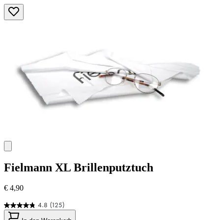
Fielmann
XL Brillenputztuch
€ 4,90
4.8
(125)
4.8
von