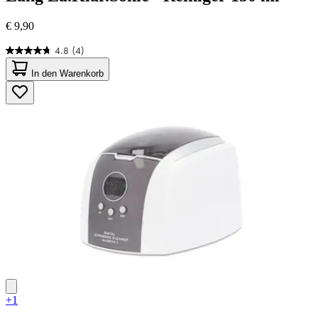
€ 9,90
4.8
(4)
4.8
von
In den Warenkorb
5
Sternen.
4
Bewertungen
+1