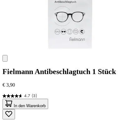
Fielmann
Antibeschlagtuch 1 Stück
€ 3,90
4.7
(3)
4.7
von
In den Warenkorb
5
Sternen.
3
Bewertungen