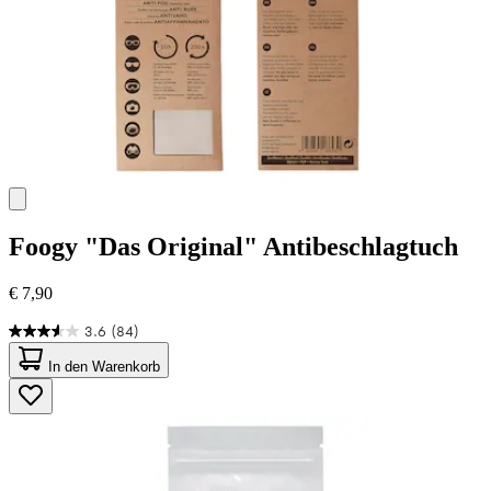
Foogy
"Das Original" Antibeschlagtuch
€ 7,90
3.6
(84)
3.6
von
In den Warenkorb
5
Sternen.
84
Bewertungen