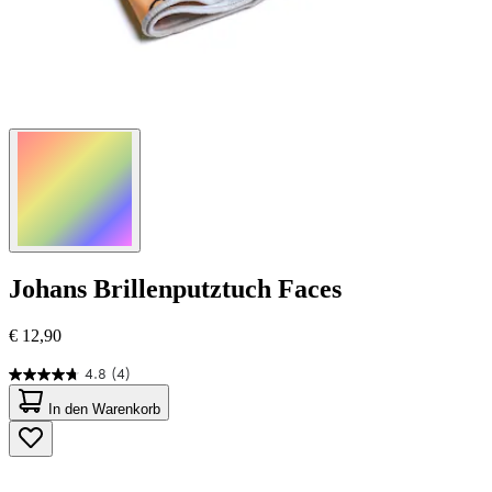
Johans
Brillenputztuch Faces
€ 12,90
4.8
(4)
4.8
von
In den Warenkorb
5
Sternen.
4
Bewertungen