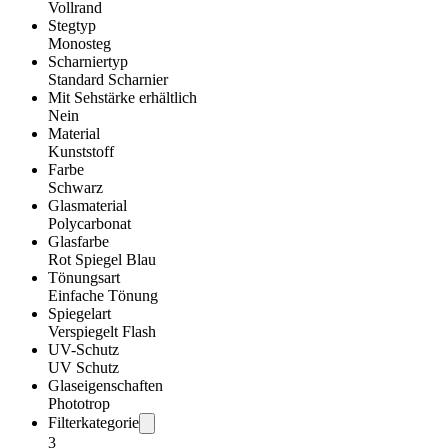
Vollrand
Stegtyp
Monosteg
Scharniertyp
Standard Scharnier
Mit Sehstärke erhältlich
Nein
Material
Kunststoff
Farbe
Schwarz
Glasmaterial
Polycarbonat
Glasfarbe
Rot Spiegel Blau
Tönungsart
Einfache Tönung
Spiegelart
Verspiegelt Flash
UV-Schutz
UV Schutz
Glaseigenschaften
Phototrop
Filterkategorie
3