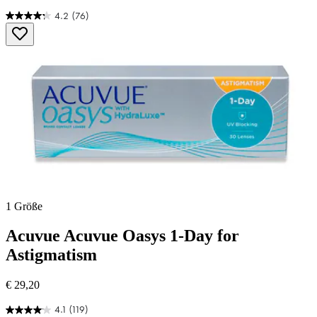
4.2
(76)
4.2
von
5
Sternen.
76
Bewertungen
1 Größe
Acuvue
Acuvue Oasys 1-Day for
Astigmatism
€ 29,20
4.1
(119)
4.1