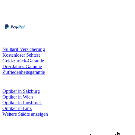
Zahlungsarten
Rechnung
Kreditkarte
Unsere Leistungen
Nulltarif-Versicherung
Kostenloser Sehtest
Geld-zurück-Garantie
Drei-Jahres-Garantie
Zufriedenheitsgarantie
Fielmann in deiner Nähe
Optiker in Salzburg
Optiker in Wien
Optiker in Innsbruck
Optiker in Linz
Weitere Städte anzeigen
Social Media