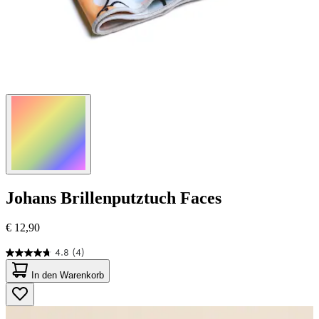
Johans
Brillenputztuch Faces
€ 12,90
4.8
(4)
4.8
von
In den Warenkorb
5
Sternen.
4