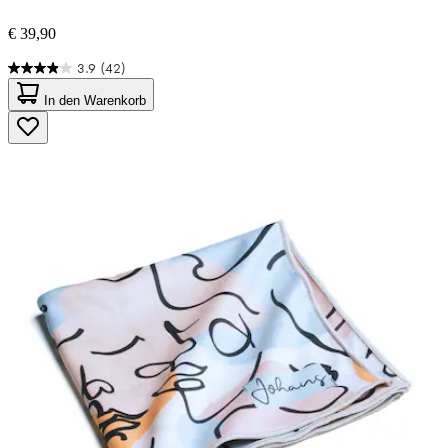
€ 39,90
3.9
(42)
3.9
von
In den Warenkorb
5
Sternen.
42
Bewertungen