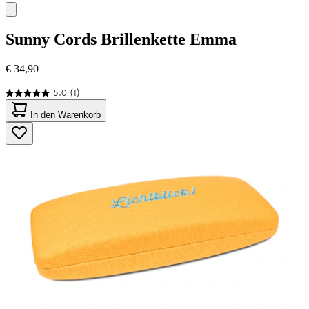
Sunny Cords
Brillenkette Emma
€ 34,90
5.0
(1)
5.0
von
In den Warenkorb
5
Sternen.
1
Bewertung