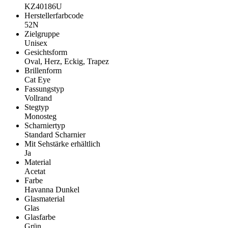
KZ40186U
Herstellerfarbcode
52N
Zielgruppe
Unisex
Gesichtsform
Oval, Herz, Eckig, Trapez
Brillenform
Cat Eye
Fassungstyp
Vollrand
Stegtyp
Monosteg
Scharniertyp
Standard Scharnier
Mit Sehstärke erhältlich
Ja
Material
Acetat
Farbe
Havanna Dunkel
Glasmaterial
Glas
Glasfarbe
Grün