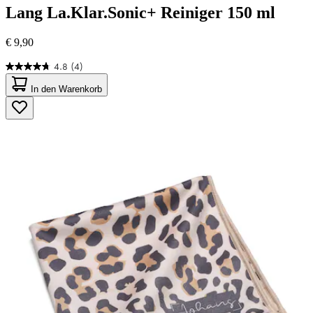
Lang
La.Klar.Sonic+ Reiniger 150 ml
€ 9,90
4.8
(4)
4.8
von
In den Warenkorb
5
Sternen.
4
Bewertungen