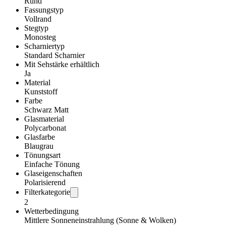
Rund
Fassungstyp
Vollrand
Stegtyp
Monosteg
Scharniertyp
Standard Scharnier
Mit Sehstärke erhältlich
Ja
Material
Kunststoff
Farbe
Schwarz Matt
Glasmaterial
Polycarbonat
Glasfarbe
Blaugrau
Tönungsart
Einfache Tönung
Glaseigenschaften
Polarisierend
Filterkategorie
2
Wetterbedingung
Mittlere Sonneneinstrahlung (Sonne & Wolken)