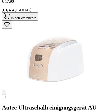
€ 17,90
4.3
(45)
4.3
von
In den Warenkorb
5
Sternen.
45
Bewertungen
+1
Autec
Ultraschallreinigungsgerät AU