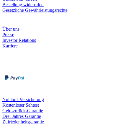
Bestellung widerrufen
Gesetzliche Gewährleistungsrechte
Unternehmen
Über uns
Presse
Investor Relations
Karriere
Zahlungsarten
Rechnung
Kreditkarte
Unsere Leistungen
Nulltarif-Versicherung
Kostenloser Sehtest
Geld-zurück-Garantie
Drei-Jahres-Garantie
Zufriedenheitsgarantie