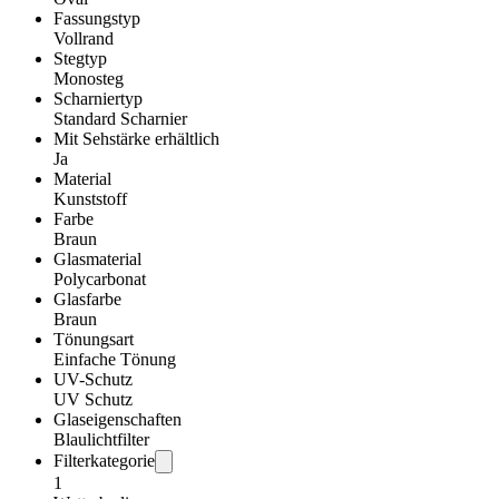
Fassungstyp
Vollrand
Stegtyp
Monosteg
Scharniertyp
Standard Scharnier
Mit Sehstärke erhältlich
Ja
Material
Kunststoff
Farbe
Braun
Glasmaterial
Polycarbonat
Glasfarbe
Braun
Tönungsart
Einfache Tönung
UV-Schutz
UV Schutz
Glaseigenschaften
Blaulichtfilter
Filterkategorie
1