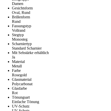
Damen
Gesichtsform
Oval, Rund
Brillenform
Rund
Fassungstyp
Vollrand
Stegtyp
Monosteg
Scharniertyp
Standard Scharnier
Mit Sehstärke erhältlich
Ja
Material
Metall
Farbe
Rosegold
Glasmaterial
Polycarbonat
Glasfarbe
Rot
Tönungsart
Einfache Tönung
UV-Schutz
UV Schutz