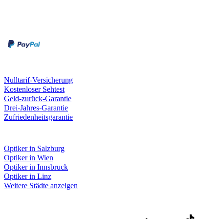
Zahlungsarten
Rechnung
Kreditkarte
Unsere Leistungen
Nulltarif-Versicherung
Kostenloser Sehtest
Geld-zurück-Garantie
Drei-Jahres-Garantie
Zufriedenheitsgarantie
Fielmann in deiner Nähe
Optiker in Salzburg
Optiker in Wien
Optiker in Innsbruck
Optiker in Linz
Weitere Städte anzeigen
Social Media