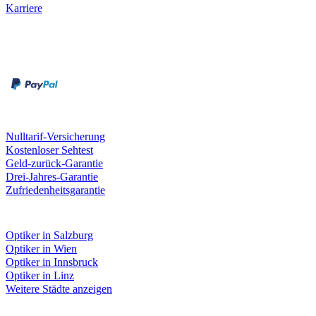
Karriere
Zahlungsarten
Rechnung
Kreditkarte
Unsere Leistungen
Nulltarif-Versicherung
Kostenloser Sehtest
Geld-zurück-Garantie
Drei-Jahres-Garantie
Zufriedenheitsgarantie
Fielmann in deiner Nähe
Optiker in Salzburg
Optiker in Wien
Optiker in Innsbruck
Optiker in Linz
Weitere Städte anzeigen
Social Media