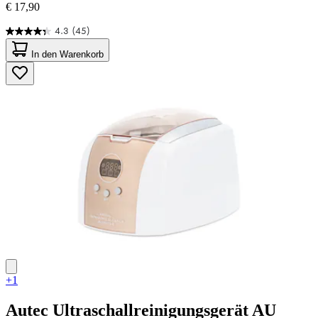
€ 17,90
4.3
(45)
4.3
von
In den Warenkorb
5
Sternen.
45
Bewertungen
+1
Autec
Ultraschallreinigungsgerät AU