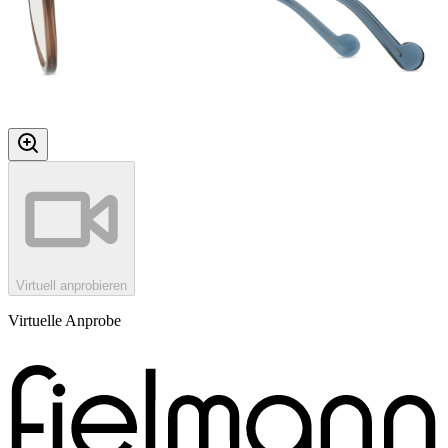
Virtuell anprobieren
Virtuelle Anprobe