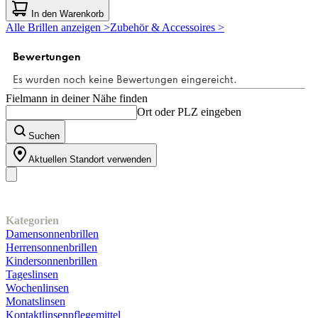
von
In den Warenkorb
5
Alle Brillen anzeigen >
Zubehör & Accessoires >
Sternen.
1
Bewertung
Fielmann in deiner Nähe finden
Ort oder PLZ eingeben
Suchen
Aktuellen Standort verwenden
Unser Sortiment
Kategorien
Damensonnenbrillen
Herrensonnenbrillen
Kindersonnenbrillen
Tageslinsen
Wochenlinsen
Monatslinsen
Kontaktlinsenpflegemittel