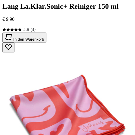
Lang
La.Klar.Sonic+ Reiniger 150 ml
€ 9,90
4.8
(4)
4.8
von
In den Warenkorb
5
Sternen.
4
Bewertungen