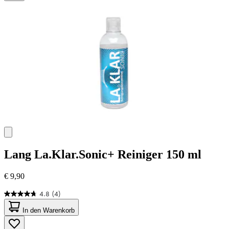
44
Bewertungen
Lang
La.Klar.Sonic+ Reiniger 150 ml
€ 9,90
4.8
(4)
4.8
von
In den Warenkorb
5
Sternen.