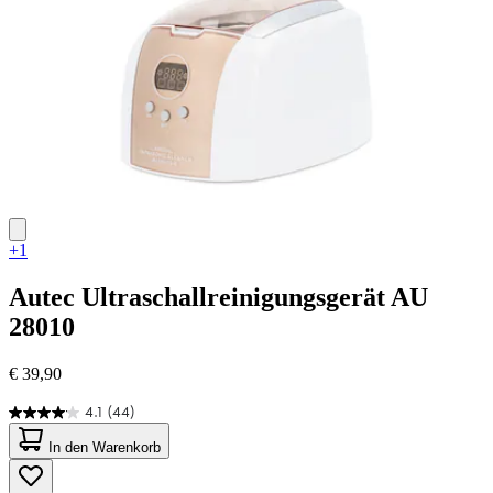
+1
Autec
Ultraschallreinigungsgerät AU
28010
€ 39,90
4.1
(44)
4.1
von
In den Warenkorb
5
Sternen.