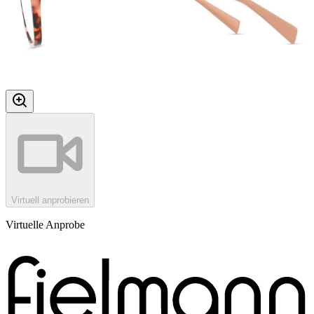
Virtuell anprobieren
Virtuelle Anprobe