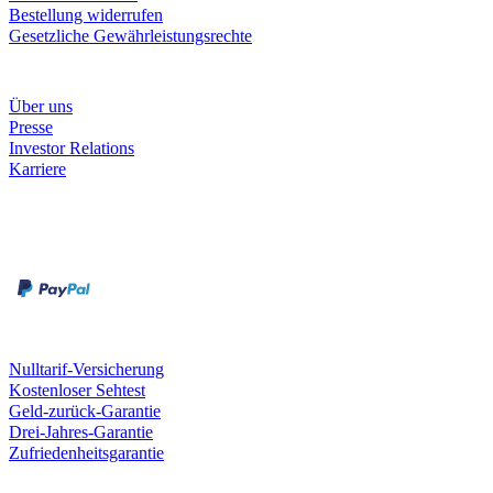
Bestellung widerrufen
Gesetzliche Gewährleistungsrechte
Unternehmen
Über uns
Presse
Investor Relations
Karriere
Zahlungsarten
Rechnung
Kreditkarte
Unsere Leistungen
Nulltarif-Versicherung
Kostenloser Sehtest
Geld-zurück-Garantie
Drei-Jahres-Garantie
Zufriedenheitsgarantie