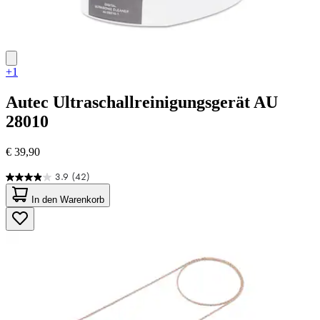
+1
Autec
Ultraschallreinigungsgerät AU
28010
€ 39,90
3.9
(42)
3.9
von
In den Warenkorb
5
Sternen.
42
Bewertungen