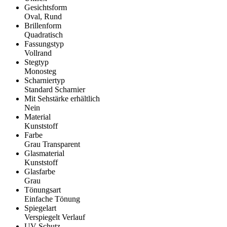
Gesichtsform
Oval, Rund
Brillenform
Quadratisch
Fassungstyp
Vollrand
Stegtyp
Monosteg
Scharniertyp
Standard Scharnier
Mit Sehstärke erhältlich
Nein
Material
Kunststoff
Farbe
Grau Transparent
Glasmaterial
Kunststoff
Glasfarbe
Grau
Tönungsart
Einfache Tönung
Spiegelart
Verspiegelt Verlauf
UV-Schutz