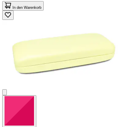
5.0
von
In den Warenkorb
5
Sternen.
2
Bewertungen