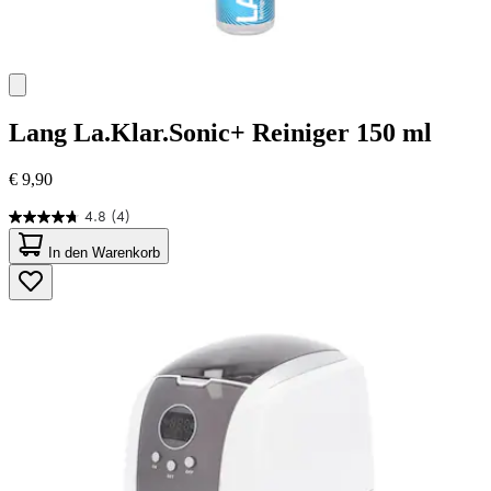
Lang
La.Klar.Sonic+ Reiniger 150 ml
€ 9,90
4.8
(4)
4.8
von
In den Warenkorb
5
Sternen.
4
Bewertungen