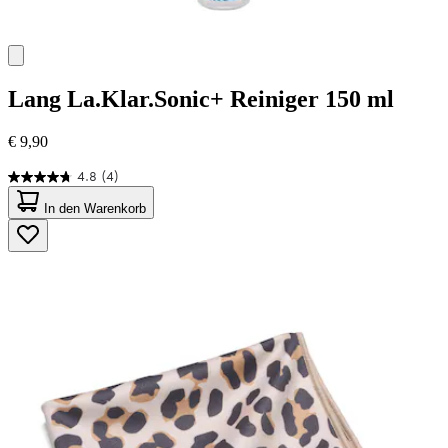
Lang
La.Klar.Sonic+ Reiniger 150 ml
€ 9,90
4.8
(4)
4.8
von
In den Warenkorb
5
Sternen.
4
Bewertungen