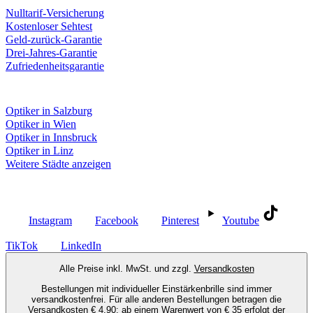
Nulltarif-Versicherung
Kostenloser Sehtest
Geld-zurück-Garantie
Drei-Jahres-Garantie
Zufriedenheitsgarantie
Fielmann in deiner Nähe
Optiker in Salzburg
Optiker in Wien
Optiker in Innsbruck
Optiker in Linz
Weitere Städte anzeigen
Social Media
Instagram
Facebook
Pinterest
Youtube
TikTok
LinkedIn
Alle Preise inkl. MwSt. und zzgl.
Versandkosten
Bestellungen mit individueller Einstärkenbrille sind immer
versandkostenfrei. Für alle anderen Bestellungen betragen die
Versandkosten € 4,90; ab einem Warenwert von € 35 erfolgt der