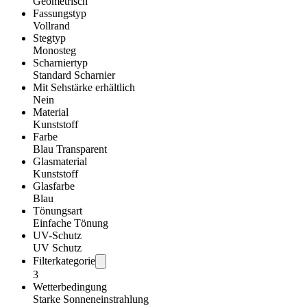
Geometrisch
Fassungstyp
Vollrand
Stegtyp
Monosteg
Scharniertyp
Standard Scharnier
Mit Sehstärke erhältlich
Nein
Material
Kunststoff
Farbe
Blau Transparent
Glasmaterial
Kunststoff
Glasfarbe
Blau
Tönungsart
Einfache Tönung
UV-Schutz
UV Schutz
Filterkategorie
3
Wetterbedingung
Starke Sonneneinstrahlung