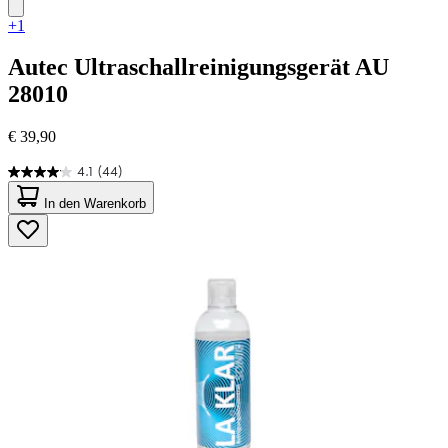
+1
Autec
Ultraschallreinigungsgerät AU
28010
€ 39,90
4.1
(44)
4.1
von
In den Warenkorb
5
Sternen.
44
Bewertungen