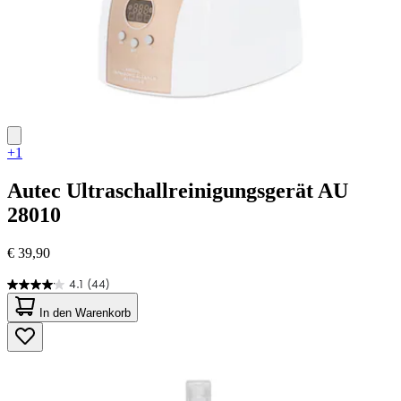
+1
Autec
Ultraschallreinigungsgerät AU
28010
€ 39,90
4.1
(44)
4.1
von
In den Warenkorb
5
Sternen.
44
Bewertungen