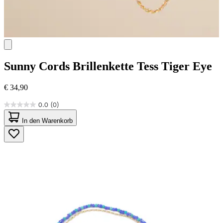
Sunny Cords
Brillenkette Tess Tiger Eye
€ 34,90
0.0
(0)
0.0
von
In den Warenkorb
5
Sternen.