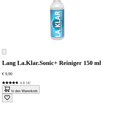
Lang
La.Klar.Sonic+ Reiniger 150 ml
€ 9,90
4.8
(4)
4.8
von
In den Warenkorb
5
Sternen.
4
Bewertungen