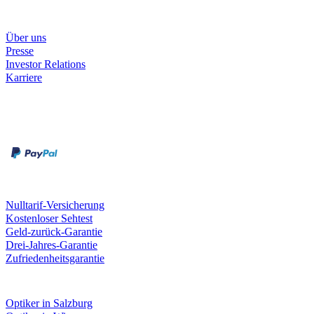
Unternehmen
Über uns
Presse
Investor Relations
Karriere
Zahlungsarten
Rechnung
Kreditkarte
Unsere Leistungen
Nulltarif-Versicherung
Kostenloser Sehtest
Geld-zurück-Garantie
Drei-Jahres-Garantie
Zufriedenheitsgarantie
Fielmann in deiner Nähe
Optiker in Salzburg