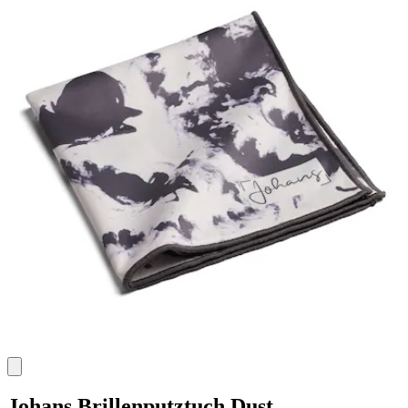
Johans
Brillenputztuch Dust