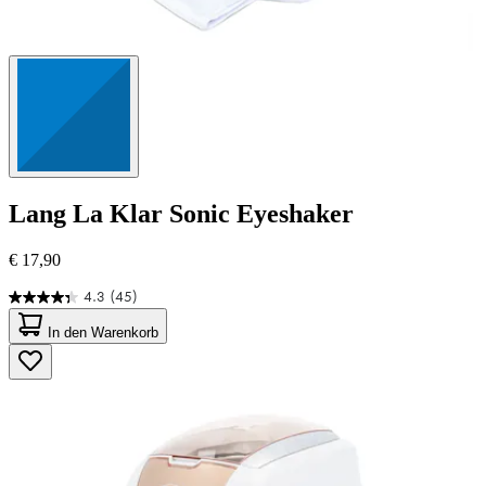
Lang
La Klar Sonic Eyeshaker
€ 17,90
4.3
(45)
4.3
von
In den Warenkorb
5
Sternen.
45
Bewertungen