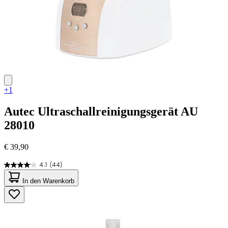
+1
Autec
Ultraschallreinigungsgerät AU
28010
€ 39,90
4.1
(44)
4.1
von
In den Warenkorb
5
Sternen.
44
Bewertungen