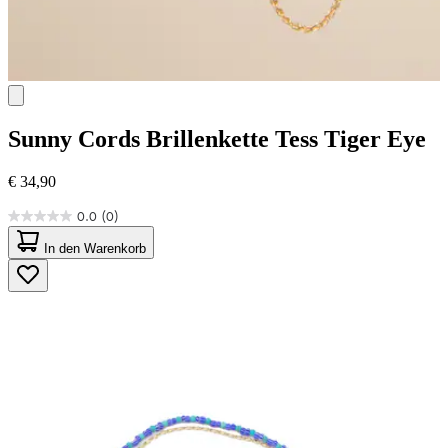
Sunny Cords
Brillenkette Tess Tiger Eye
€ 34,90
0.0
(0)
0.0
von
In den Warenkorb
5
Sternen.