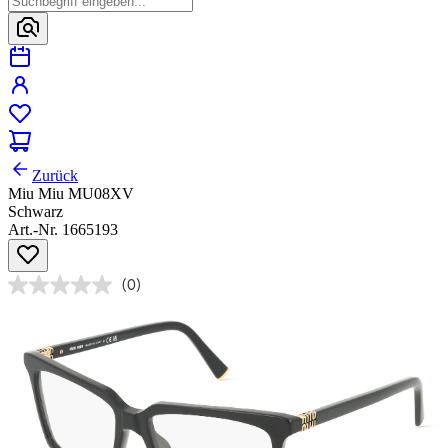
Zurück
Miu Miu MU08XV
Schwarz
Art.-Nr. 1665193
(0)