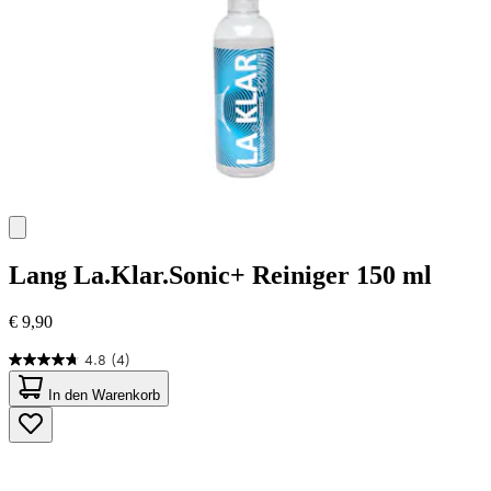
Lang
La.Klar.Sonic+ Reiniger 150 ml
€ 9,90
4.8
(4)
4.8
von
In den Warenkorb
5
Sternen.
4
Bewertungen