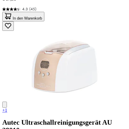
4.3
(45)
4.3
von
In den Warenkorb
5
Sternen.
45
Bewertungen
+1
Autec
Ultraschallreinigungsgerät AU