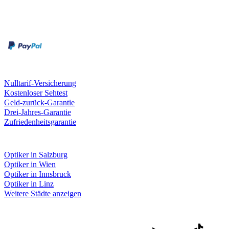
Zahlungsarten
Rechnung
Kreditkarte
Unsere Leistungen
Nulltarif-Versicherung
Kostenloser Sehtest
Geld-zurück-Garantie
Drei-Jahres-Garantie
Zufriedenheitsgarantie
Fielmann in deiner Nähe
Optiker in Salzburg
Optiker in Wien
Optiker in Innsbruck
Optiker in Linz
Weitere Städte anzeigen
Social Media