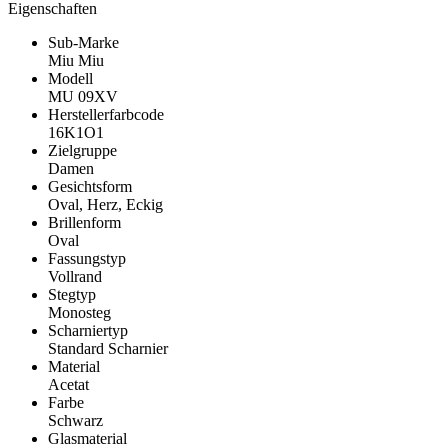
Eigenschaften
Sub-Marke
Miu Miu
Modell
MU 09XV
Herstellerfarbcode
16K1O1
Zielgruppe
Damen
Gesichtsform
Oval, Herz, Eckig
Brillenform
Oval
Fassungstyp
Vollrand
Stegtyp
Monosteg
Scharniertyp
Standard Scharnier
Material
Acetat
Farbe
Schwarz
Glasmaterial