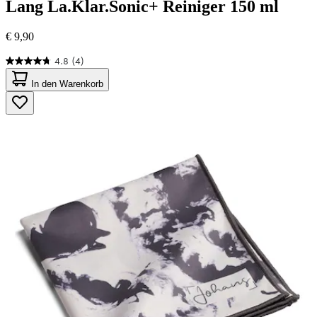
Lang
La.Klar.Sonic+ Reiniger 150 ml
€ 9,90
4.8
(4)
4.8
von
In den Warenkorb
5
Sternen.
4
Bewertungen