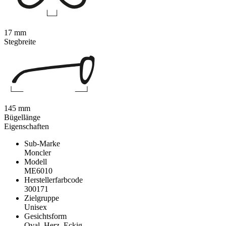
17 mm
Stegbreite
145 mm
Bügellänge
Eigenschaften
Sub-Marke
Moncler
Modell
ME6010
Herstellerfarbcode
300171
Zielgruppe
Unisex
Gesichtsform
Oval, Herz, Eckig