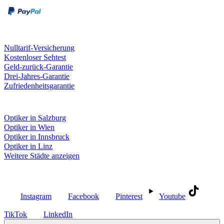
Unsere Leistungen
Nulltarif-Versicherung
Kostenloser Sehtest
Geld-zurück-Garantie
Drei-Jahres-Garantie
Zufriedenheitsgarantie
Fielmann in deiner Nähe
Optiker in Salzburg
Optiker in Wien
Optiker in Innsbruck
Optiker in Linz
Weitere Städte anzeigen
Social Media
Instagram
Facebook
Pinterest
Youtube
TikTok
LinkedIn