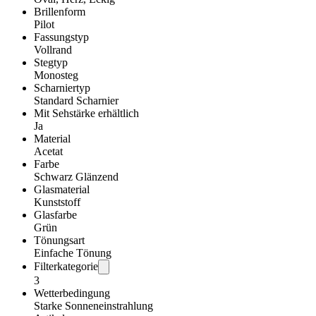
Brillenform
Pilot
Fassungstyp
Vollrand
Stegtyp
Monosteg
Scharniertyp
Standard Scharnier
Mit Sehstärke erhältlich
Ja
Material
Acetat
Farbe
Schwarz Glänzend
Glasmaterial
Kunststoff
Glasfarbe
Grün
Tönungsart
Einfache Tönung
Filterkategorie
3
Wetterbedingung
Starke Sonneneinstrahlung