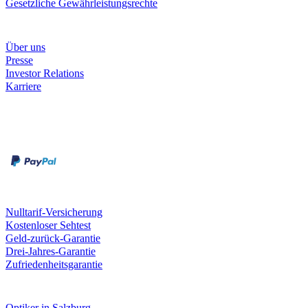
Gesetzliche Gewährleistungsrechte
Unternehmen
Über uns
Presse
Investor Relations
Karriere
Zahlungsarten
Rechnung
Kreditkarte
Unsere Leistungen
Nulltarif-Versicherung
Kostenloser Sehtest
Geld-zurück-Garantie
Drei-Jahres-Garantie
Zufriedenheitsgarantie
Fielmann in deiner Nähe
Optiker in Salzburg