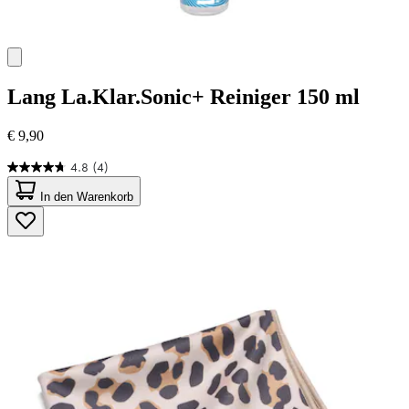
Lang
La.Klar.Sonic+ Reiniger 150 ml
€ 9,90
4.8
(4)
4.8
von
In den Warenkorb
5
Sternen.
4
Bewertungen