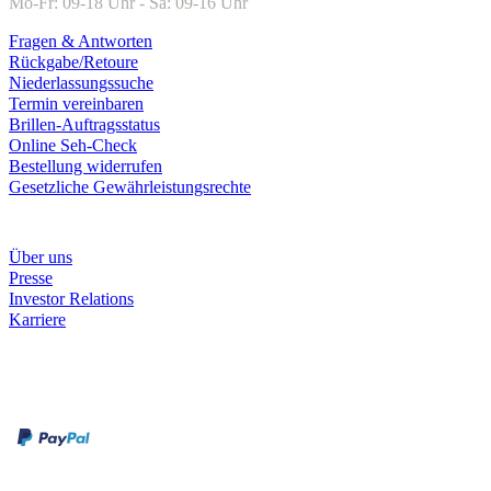
Mo-Fr: 09-18 Uhr - Sa: 09-16 Uhr
Fragen & Antworten
Rückgabe/Retoure
Niederlassungssuche
Termin vereinbaren
Brillen-Auftragsstatus
Online Seh-Check
Bestellung widerrufen
Gesetzliche Gewährleistungsrechte
Unternehmen
Über uns
Presse
Investor Relations
Karriere
Zahlungsarten
Rechnung
Kreditkarte