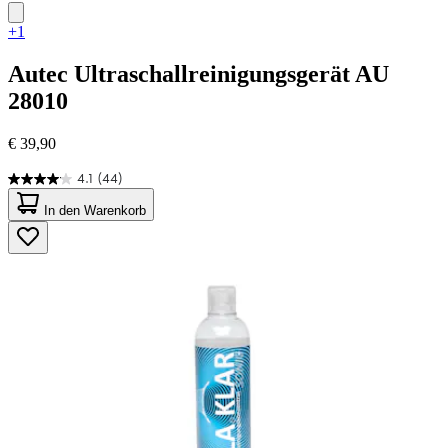
+1
Autec
Ultraschallreinigungsgerät AU
28010
€ 39,90
4.1
(44)
4.1
von
In den Warenkorb
5
Sternen.
44
Bewertungen