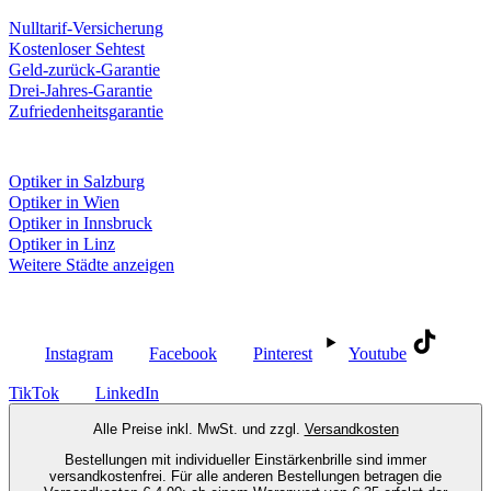
Unsere Leistungen
Nulltarif-Versicherung
Kostenloser Sehtest
Geld-zurück-Garantie
Drei-Jahres-Garantie
Zufriedenheitsgarantie
Fielmann in deiner Nähe
Optiker in Salzburg
Optiker in Wien
Optiker in Innsbruck
Optiker in Linz
Weitere Städte anzeigen
Social Media
Instagram
Facebook
Pinterest
Youtube
TikTok
LinkedIn
Alle Preise inkl. MwSt. und zzgl.
Versandkosten
Bestellungen mit individueller Einstärkenbrille sind immer
versandkostenfrei. Für alle anderen Bestellungen betragen die