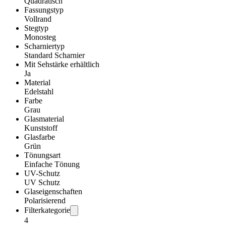
Quadratisch
Fassungstyp
Vollrand
Stegtyp
Monosteg
Scharniertyp
Standard Scharnier
Mit Sehstärke erhältlich
Ja
Material
Edelstahl
Farbe
Grau
Glasmaterial
Kunststoff
Glasfarbe
Grün
Tönungsart
Einfache Tönung
UV-Schutz
UV Schutz
Glaseigenschaften
Polarisierend
Filterkategorie
4