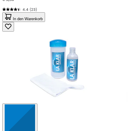
4.4
(23)
4.4
von
In den Warenkorb
5
Sternen.
23
Bewertungen