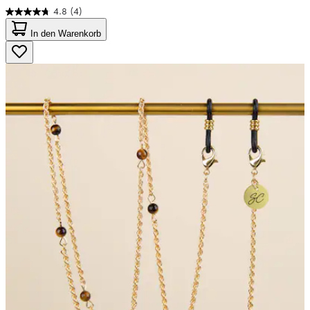
4.8
(4)
4.8
von
In den Warenkorb
5
Sternen.
4
Bewertungen