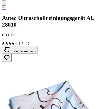
+1
Autec
Ultraschallreinigungsgerät AU
28010
€ 39,90
3.9
(42)
3.9
von
In den Warenkorb
5
Sternen.
42
Bewertungen