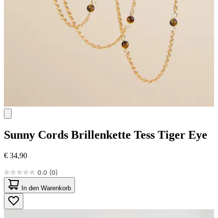
Sunny Cords
Brillenkette Tess Tiger Eye
€ 34,90
0.0
(0)
0.0
von
In den Warenkorb
5
Sternen.