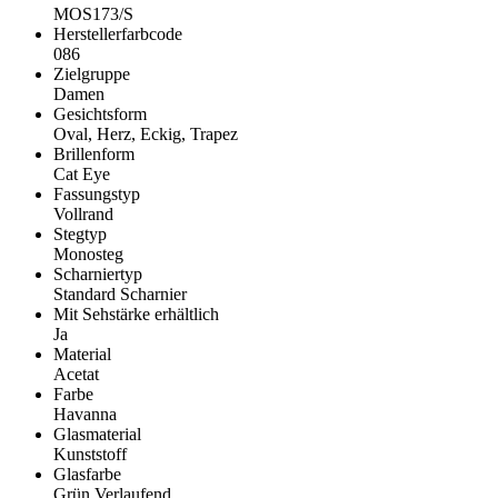
MOS173/S
Herstellerfarbcode
086
Zielgruppe
Damen
Gesichtsform
Oval, Herz, Eckig, Trapez
Brillenform
Cat Eye
Fassungstyp
Vollrand
Stegtyp
Monosteg
Scharniertyp
Standard Scharnier
Mit Sehstärke erhältlich
Ja
Material
Acetat
Farbe
Havanna
Glasmaterial
Kunststoff
Glasfarbe
Grün Verlaufend