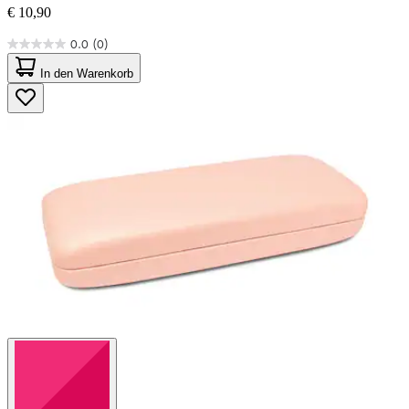
€ 10,90
0.0
(0)
0.0
von
In den Warenkorb
5
Sternen.