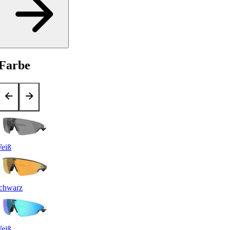
Farbe
eiß
chwarz
eiß