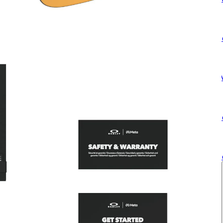
S
W
S
S