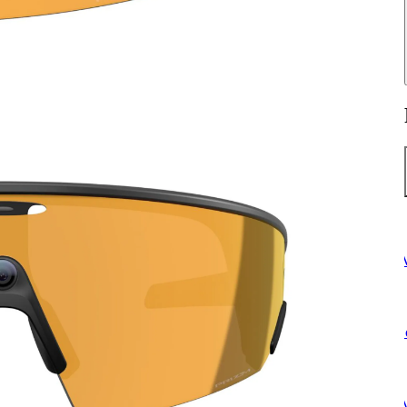
W
S
W