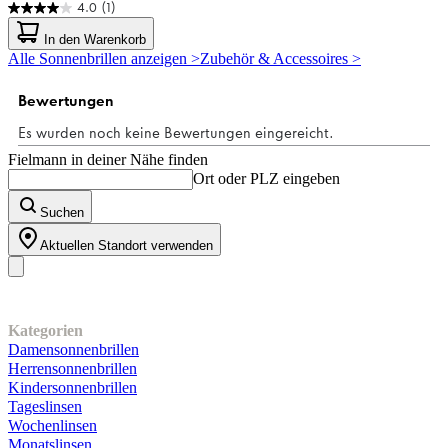
4.0
(1)
4.0
von
In den Warenkorb
5
Alle Sonnenbrillen anzeigen >
Zubehör & Accessoires >
Sternen.
1
Bewertung
Fielmann in deiner Nähe finden
Ort oder PLZ eingeben
Suchen
Aktuellen Standort verwenden
Unser Sortiment
Kategorien
Damensonnenbrillen
Herrensonnenbrillen
Kindersonnenbrillen
Tageslinsen
Wochenlinsen
Monatslinsen