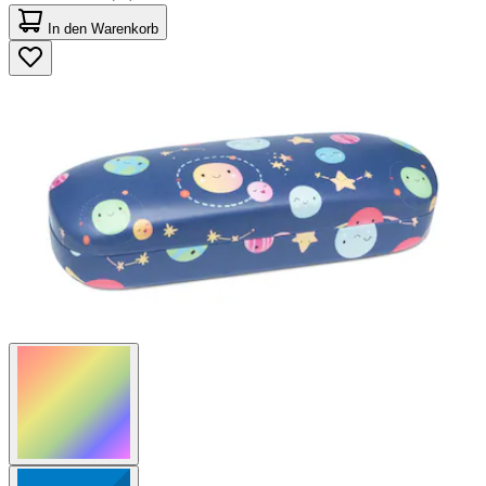
5.0
von
In den Warenkorb
5
Sternen.
41
Bewertungen