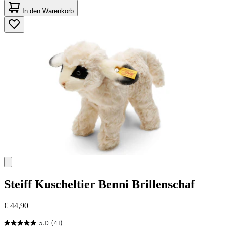
von
In den Warenkorb
5
Sternen.
Steiff
Kuscheltier Benni Brillenschaf
€ 44,90
5.0
(41)