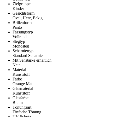
Zielgruppe
Kinder
Gesichtsform
Oval, Herz, Eckig
Brillenform
Panto
Fassungstyp
Vollrand
Stegtyp
Monosteg
Scharniertyp
Standard Scharnier
Mit Sehstärke erhältlich
Nein
Material
Kunststoff
Farbe
Orange Matt
Glasmaterial
Kunststoff
Glasfarbe
Braun
Tönungsart
Einfache Tönung
UV-Schutz