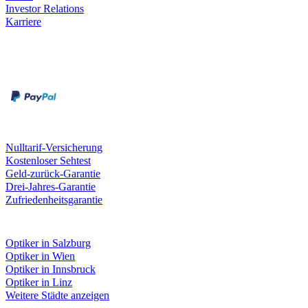
Investor Relations
Karriere
Zahlungsarten
Rechnung
Kreditkarte
Unsere Leistungen
Nulltarif-Versicherung
Kostenloser Sehtest
Geld-zurück-Garantie
Drei-Jahres-Garantie
Zufriedenheitsgarantie
Fielmann in deiner Nähe
Optiker in Salzburg
Optiker in Wien
Optiker in Innsbruck
Optiker in Linz
Weitere Städte anzeigen