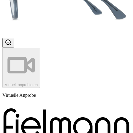
Virtuell anprobieren
Virtuelle Anprobe