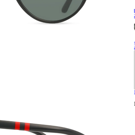
H
G
S
G