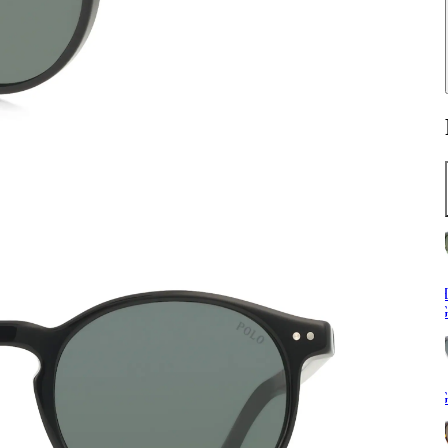
H
G
G