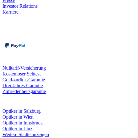
Presse
Investor Relations
Karriere
Zahlungsarten
Rechnung
Kreditkarte
Unsere Leistungen
Nulltarif-Versicherung
Kostenloser Sehtest
Geld-zurück-Garantie
Drei-Jahres-Garantie
Zufriedenheitsgarantie
Fielmann in deiner Nähe
Optiker in Salzburg
Optiker in Wien
Optiker in Innsbruck
Optiker in Linz
Weitere Städte anzeigen