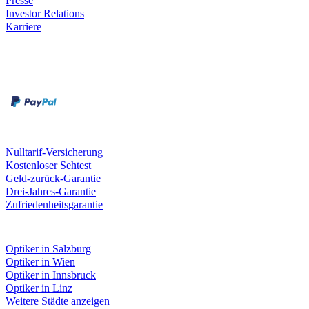
Presse
Investor Relations
Karriere
Zahlungsarten
Rechnung
Kreditkarte
Unsere Leistungen
Nulltarif-Versicherung
Kostenloser Sehtest
Geld-zurück-Garantie
Drei-Jahres-Garantie
Zufriedenheitsgarantie
Fielmann in deiner Nähe
Optiker in Salzburg
Optiker in Wien
Optiker in Innsbruck
Optiker in Linz
Weitere Städte anzeigen