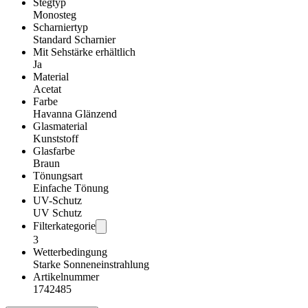
Stegtyp
Monosteg
Scharniertyp
Standard Scharnier
Mit Sehstärke erhältlich
Ja
Material
Acetat
Farbe
Havanna Glänzend
Glasmaterial
Kunststoff
Glasfarbe
Braun
Tönungsart
Einfache Tönung
UV-Schutz
UV Schutz
Filterkategorie
3
Wetterbedingung
Starke Sonneneinstrahlung
Artikelnummer
1742485