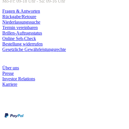
Mo-Fr: 09-18 Uhr - Sa: 09-16 Uhr
Fragen & Antworten
Rückgabe/Retoure
Niederlassungssuche
Termin vereinbaren
Brillen-Auftragsstatus
Online Seh-Check
Bestellung widerrufen
Gesetzliche Gewährleistungsrechte
Unternehmen
Über uns
Presse
Investor Relations
Karriere
Zahlungsarten
Rechnung
Kreditkarte