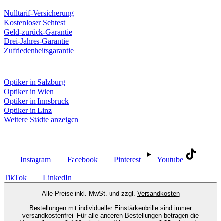
Unsere Leistungen
Nulltarif-Versicherung
Kostenloser Sehtest
Geld-zurück-Garantie
Drei-Jahres-Garantie
Zufriedenheitsgarantie
Fielmann in deiner Nähe
Optiker in Salzburg
Optiker in Wien
Optiker in Innsbruck
Optiker in Linz
Weitere Städte anzeigen
Social Media
Instagram
Facebook
Pinterest
Youtube
TikTok
LinkedIn
Alle Preise inkl. MwSt. und zzgl.
Versandkosten
Bestellungen mit individueller Einstärkenbrille sind immer
versandkostenfrei. Für alle anderen Bestellungen betragen die