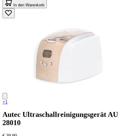
von
In den Warenkorb
5
Sternen.
45
Bewertungen
+1
Autec
Ultraschallreinigungsgerät AU
28010
€ 39,90