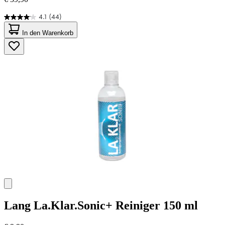
4.1
(44)
4.1
von
In den Warenkorb
5
Sternen.
44
Bewertungen
Lang
La.Klar.Sonic+ Reiniger 150 ml