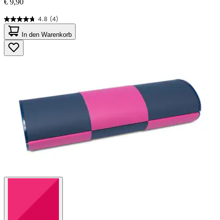
€ 9,90
4.8
(4)
4.8
von
In den Warenkorb
5
Sternen.
4
Bewertungen