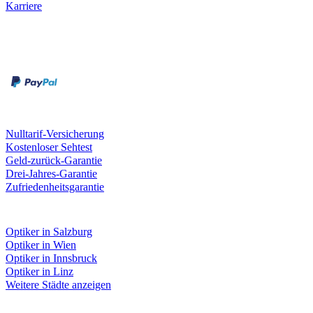
Karriere
Zahlungsarten
Rechnung
Kreditkarte
Unsere Leistungen
Nulltarif-Versicherung
Kostenloser Sehtest
Geld-zurück-Garantie
Drei-Jahres-Garantie
Zufriedenheitsgarantie
Fielmann in deiner Nähe
Optiker in Salzburg
Optiker in Wien
Optiker in Innsbruck
Optiker in Linz
Weitere Städte anzeigen
Social Media