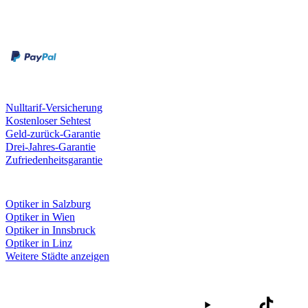
Zahlungsarten
Rechnung
Kreditkarte
Unsere Leistungen
Nulltarif-Versicherung
Kostenloser Sehtest
Geld-zurück-Garantie
Drei-Jahres-Garantie
Zufriedenheitsgarantie
Fielmann in deiner Nähe
Optiker in Salzburg
Optiker in Wien
Optiker in Innsbruck
Optiker in Linz
Weitere Städte anzeigen
Social Media