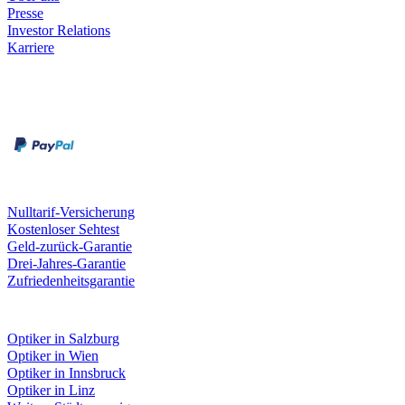
Presse
Investor Relations
Karriere
Zahlungsarten
Rechnung
Kreditkarte
Unsere Leistungen
Nulltarif-Versicherung
Kostenloser Sehtest
Geld-zurück-Garantie
Drei-Jahres-Garantie
Zufriedenheitsgarantie
Fielmann in deiner Nähe
Optiker in Salzburg
Optiker in Wien
Optiker in Innsbruck
Optiker in Linz