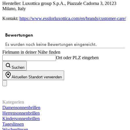
Hersteller: Luxottica group S.p.A., Piazzale Cadorna 3, 20123
Milano, Italy
Kontakt:
https://www.essilorluxottica.com/en/brands/customer-care/
Fielmann in deiner Nähe finden
Ort oder PLZ eingeben
Suchen
Aktuellen Standort verwenden
Unser Sortiment
Kategorien
Damensonnenbrillen
Herrensonnenbrillen
Kindersonnenbrillen
Tageslinsen
Wochenlinsen