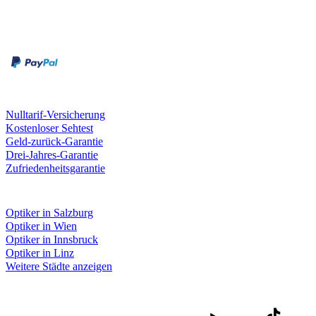
Zahlungsarten
Rechnung
Kreditkarte
Unsere Leistungen
Nulltarif-Versicherung
Kostenloser Sehtest
Geld-zurück-Garantie
Drei-Jahres-Garantie
Zufriedenheitsgarantie
Fielmann in deiner Nähe
Optiker in Salzburg
Optiker in Wien
Optiker in Innsbruck
Optiker in Linz
Weitere Städte anzeigen
Social Media