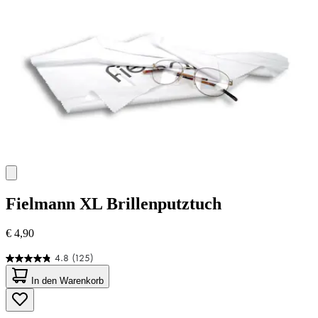
Fielmann
XL Brillenputztuch
€ 4,90
4.8
(125)
4.8
von
In den Warenkorb
5
Sternen.
125