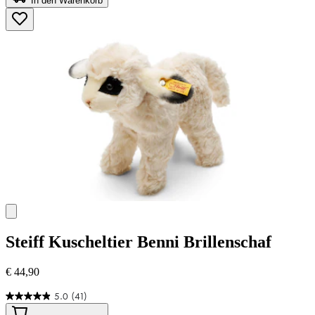
In den Warenkorb
5
Sternen.
1
Bewertung
Steiff
Kuscheltier Benni Brillenschaf
€ 44,90
5.0
(41)
5.0
von