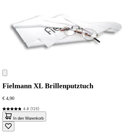
Fielmann
XL Brillenputztuch
€ 4,90
4.8
(125)
4.8
von
In den Warenkorb
5
Sternen.
125