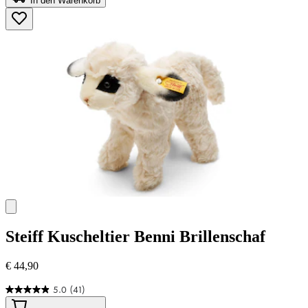
In den Warenkorb
5
Sternen.
1
Bewertung
Steiff
Kuscheltier Benni Brillenschaf
€ 44,90
5.0
(41)
5.0
von