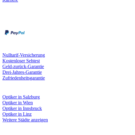
Zahlungsarten
Rechnung
Kreditkarte
Unsere Leistungen
Nulltarif-Versicherung
Kostenloser Sehtest
Geld-zurück-Garantie
Drei-Jahres-Garantie
Zufriedenheitsgarantie
Fielmann in deiner Nähe
Optiker in Salzburg
Optiker in Wien
Optiker in Innsbruck
Optiker in Linz
Weitere Städte anzeigen
Social Media