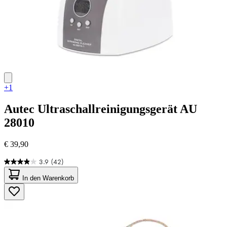
+1
Autec
Ultraschallreinigungsgerät AU
28010
€ 39,90
3.9
(42)
3.9
von
In den Warenkorb
5
Sternen.
42
Bewertungen