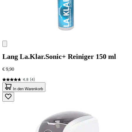
Lang
La.Klar.Sonic+ Reiniger 150 ml
€ 9,90
4.8
(4)
4.8
von
In den Warenkorb
5
Sternen.
4
Bewertungen