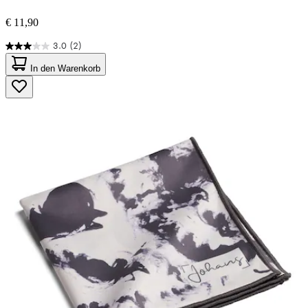
€ 11,90
3.0
(2)
3.0
von
In den Warenkorb
5
Sternen.
2
Bewertungen