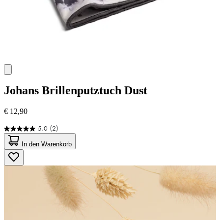
Johans
Brillenputztuch Dust
€ 12,90
5.0
(2)
5.0
von
In den Warenkorb
5
Sternen.
2
Bewertungen