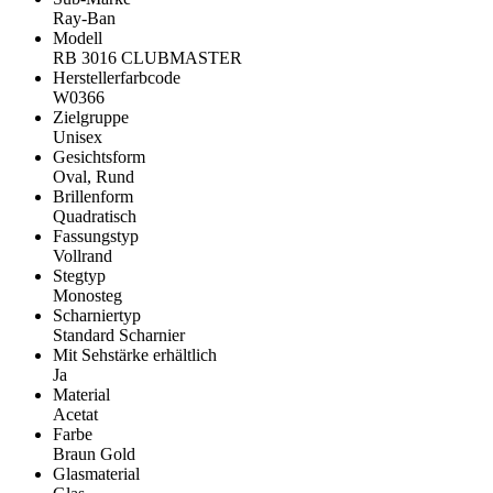
Ray-Ban
Modell
RB 3016 CLUBMASTER
Herstellerfarbcode
W0366
Zielgruppe
Unisex
Gesichtsform
Oval, Rund
Brillenform
Quadratisch
Fassungstyp
Vollrand
Stegtyp
Monosteg
Scharniertyp
Standard Scharnier
Mit Sehstärke erhältlich
Ja
Material
Acetat
Farbe
Braun Gold
Glasmaterial