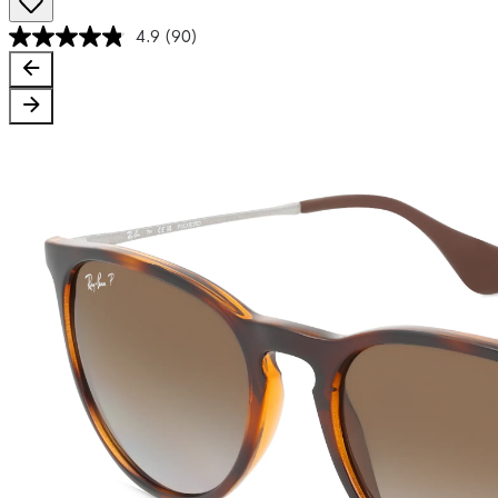
4.9
(90)