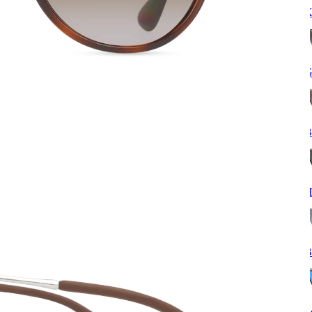
K
G
B
H
B
S