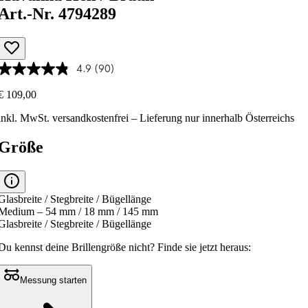
Art.-Nr. 4794289
4.9
(90)
€ 109,00
inkl. MwSt.
versandkostenfrei
– Lieferung nur innerhalb Österreichs
Größe
Glasbreite / Stegbreite / Bügellänge
Medium – 54 mm / 18 mm / 145 mm
Glasbreite / Stegbreite / Bügellänge
Du kennst deine Brillengröße nicht?
Finde sie jetzt heraus:
Messung starten