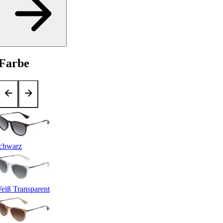
Farbe
chwarz
eiß Transparent