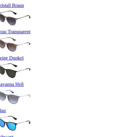
ristall Braun
rau Transparent
eige Dunkel
avanna Hell
lau
chwarz