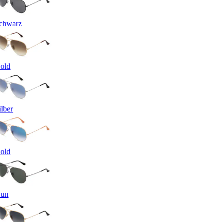
chwarz
old
ilber
old
un