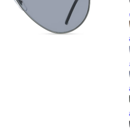
S
G
S
G
G