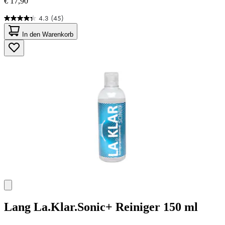
€ 17,90
4.3
(45)
4.3
von
In den Warenkorb
5
Sternen.
45
Bewertungen
Lang
La.Klar.Sonic+ Reiniger 150 ml