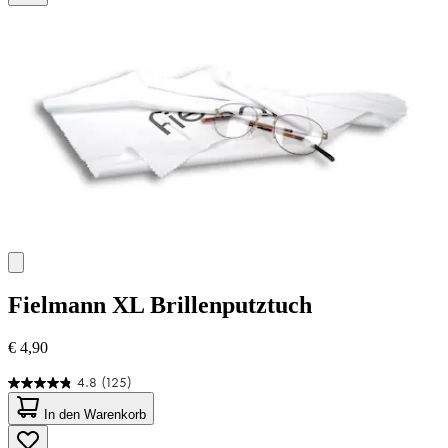
Fielmann
XL Brillenputztuch
€ 4,90
4.8
(125)
4.8
von
In den Warenkorb
5
Sternen.