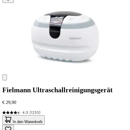
125
Bewertungen
Fielmann
Ultraschallreinigungsgerät
€ 29,90
4.3
(1255)
4.3
von
In den Warenkorb
5