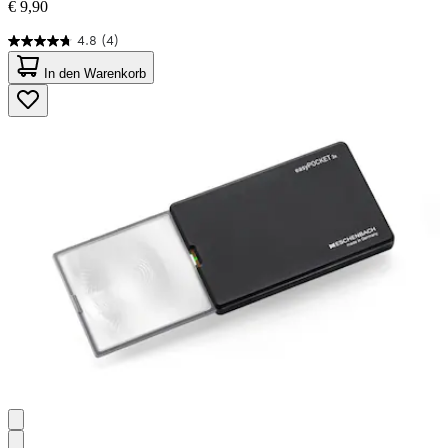
€ 9,90
4.8
(4)
4.8
von
In den Warenkorb
5
Sternen.
4
Bewertungen