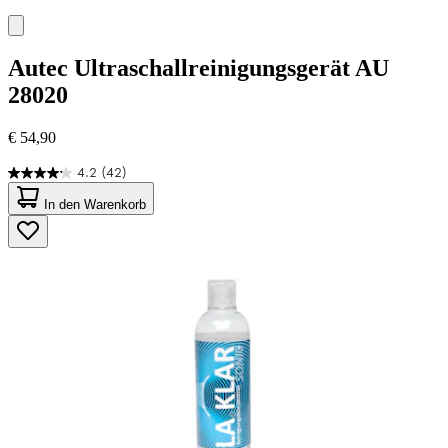
Autec
Ultraschallreinigungsgerät AU
28020
€ 54,90
4.2
(42)
4.2
von
In den Warenkorb
5
Sternen.
42
Bewertungen