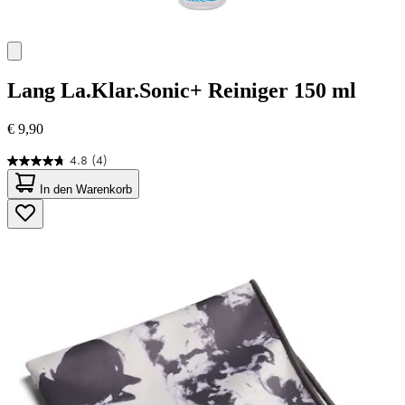
Lang
La.Klar.Sonic+ Reiniger 150 ml
€ 9,90
4.8
(4)
4.8
von
In den Warenkorb
5
Sternen.
4
Bewertungen