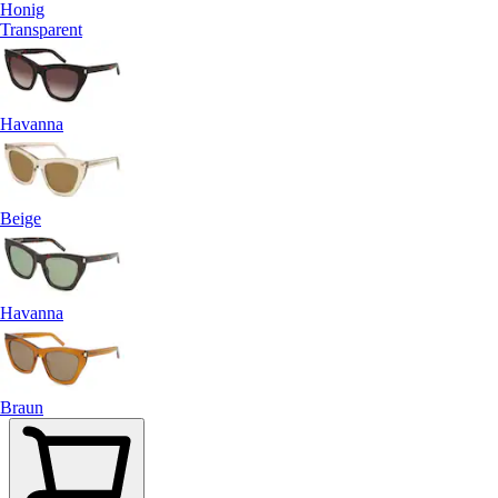
Honig
Transparent
Havanna
Beige
Havanna
Braun