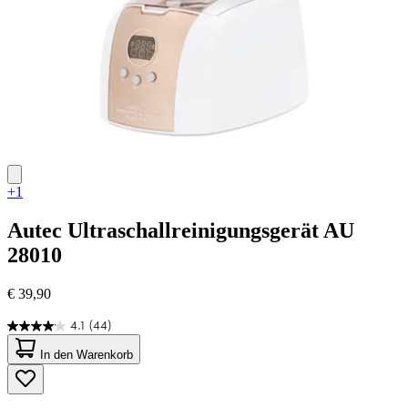
+1
Autec
Ultraschallreinigungsgerät AU
28010
€ 39,90
4.1
(44)
4.1
von
In den Warenkorb
5
Sternen.
44