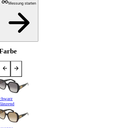
Messung starten
Farbe
chwarz
länzend