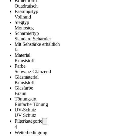
Brillenform
Quadratisch
Fassungstyp
Vollrand
Stegtyp
Monosteg
Scharniertyp
Standard Scharnier
Mit Sehstärke erhältlich
Ja
Material
Kunststoff
Farbe
Schwarz Glänzend
Glasmaterial
Kunststoff
Glasfarbe
Braun
Tönungsart
Einfache Tönung
UV-Schutz
UV Schutz
Filterkategorie
4
Wetterbedingung