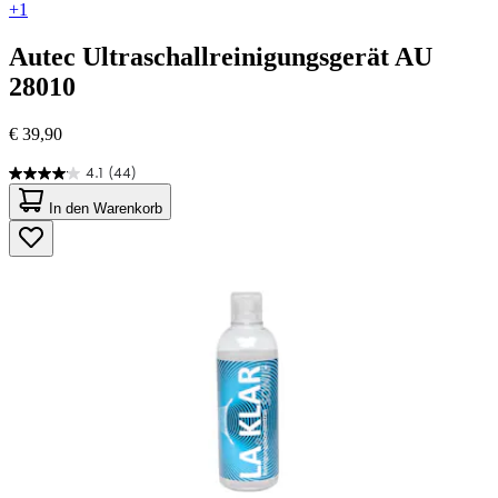
+1
Autec
Ultraschallreinigungsgerät AU
28010
€ 39,90
4.1
(44)
4.1
von
In den Warenkorb
5
Sternen.
44
Bewertungen