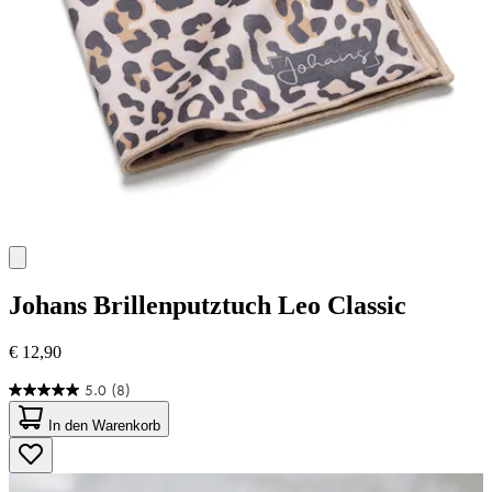
Johans
Brillenputztuch Leo Classic
€ 12,90
5.0
(8)
5.0
von
In den Warenkorb
5
Sternen.
8