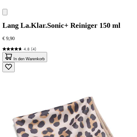
Lang
La.Klar.Sonic+ Reiniger 150 ml
€ 9,90
4.8
(4)
4.8
von
In den Warenkorb
5
Sternen.
4
Bewertungen