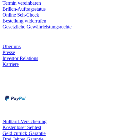
Termin vereinbaren
Brillen-Auftragsstatus
Online Seh-Check
Bestellung widerrufen
Gesetzliche Gewährleistungsrechte
Unternehmen
Über uns
Presse
Investor Relations
Karriere
Zahlungsarten
Rechnung
Kreditkarte
Unsere Leistungen
Nulltarif-Versicherung
Kostenloser Sehtest
Geld-zurück-Garantie
Drei-Jahres-Garantie