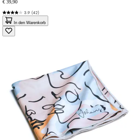
€ 39,90
3.9
(42)
3.9
von
In den Warenkorb
5
Sternen.
42
Bewertungen