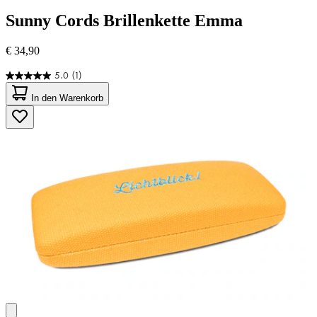
Sunny Cords
Brillenkette Emma
€ 34,90
5.0
(1)
5.0
von
In den Warenkorb
5
Sternen.
1
Bewertung