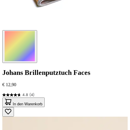
Johans
Brillenputztuch Faces
€ 12,90
4.8
(4)
4.8
von
In den Warenkorb
5
Sternen.
4
Bewertungen