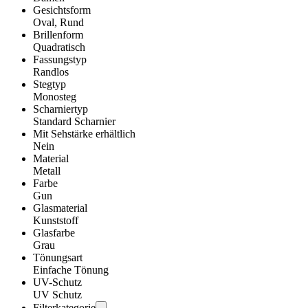
Gesichtsform
Oval, Rund
Brillenform
Quadratisch
Fassungstyp
Randlos
Stegtyp
Monosteg
Scharniertyp
Standard Scharnier
Mit Sehstärke erhältlich
Nein
Material
Metall
Farbe
Gun
Glasmaterial
Kunststoff
Glasfarbe
Grau
Tönungsart
Einfache Tönung
UV-Schutz
UV Schutz
Filterkategorie