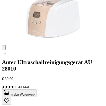
+1
Autec
Ultraschallreinigungsgerät AU
28010
€ 39,90
4.1
(44)
4.1
von
In den Warenkorb
5
Sternen.
44