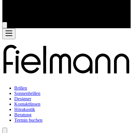
Brillen
Sonnenbrillen
Designer
Kontaktlinsen
Hörakustik
Beratung
Termin buchen