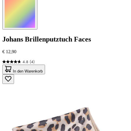
Johans
Brillenputztuch Faces
€ 12,90
4.8
(4)
4.8
von
In den Warenkorb
5
Sternen.
4
Bewertungen