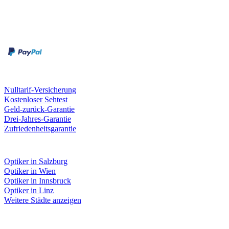
Zahlungsarten
Rechnung
Kreditkarte
Unsere Leistungen
Nulltarif-Versicherung
Kostenloser Sehtest
Geld-zurück-Garantie
Drei-Jahres-Garantie
Zufriedenheitsgarantie
Fielmann in deiner Nähe
Optiker in Salzburg
Optiker in Wien
Optiker in Innsbruck
Optiker in Linz
Weitere Städte anzeigen
Social Media