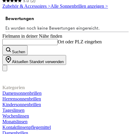
5.0
(2)
5.0
Zubehör & Accessoires >
Alle Sonnenbrillen anzeigen >
von
5
Sternen.
2
Bewertungen
Fielmann in deiner Nähe finden
Ort oder PLZ eingeben
Suchen
Aktuellen Standort verwenden
Unser Sortiment
Kategorien
Damensonnenbrillen
Herrensonnenbrillen
Kindersonnenbrillen
Tageslinsen
Wochenlinsen
Monatslinsen
Kontaktlinsenpflegemittel
Damenbrillen