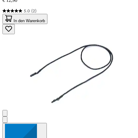
€ 12,90
5.0
(2)
5.0
von
In den Warenkorb
5
Sternen.
2
Bewertungen