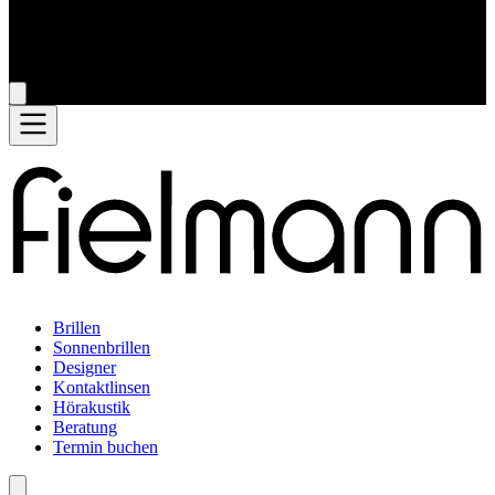
Brillen
Sonnenbrillen
Designer
Kontaktlinsen
Hörakustik
Beratung
Termin buchen