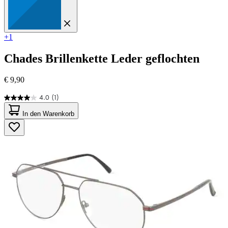
+1
Chades
Brillenkette Leder geflochten
€ 9,90
4.0
(1)
4.0
von
In den Warenkorb
5
Sternen.
1
Bewertung