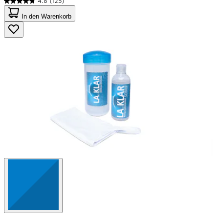
4.8
(125)
4.8
von
In den Warenkorb
5
Sternen.
125
Bewertungen