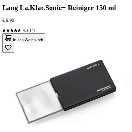
Lang
La.Klar.Sonic+ Reiniger 150 ml
€ 9,90
4.8
(4)
4.8
von
In den Warenkorb
5
Sternen.
4
Bewertungen