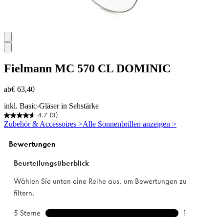
Fielmann
MC 570 CL DOMINIC
ab
€ 63,40
inkl. Basic-Gläser in Sehstärke
4.7
(3)
4.7
Zubehör & Accessoires >
Alle Sonnenbrillen anzeigen >
von
5
Sternen.
3
Bewertungen