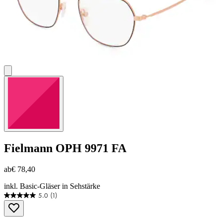
Fielmann
OPH 9971 FA
ab
€ 78,40
inkl. Basic-Gläser in Sehstärke
5.0
(1)
5.0
von
5