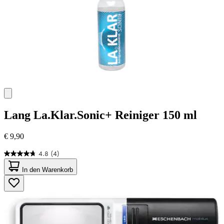
Lang
La.Klar.Sonic+ Reiniger 150 ml
€ 9,90
4.8
(4)
4.8
von
In den Warenkorb
5
Sternen.
4
Bewertungen