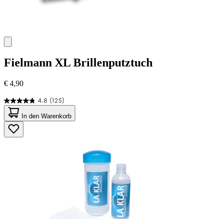
Fielmann
XL Brillenputztuch
€ 4,90
4.8
(125)
4.8
von
In den Warenkorb
5
Sternen.
125
Bewertungen