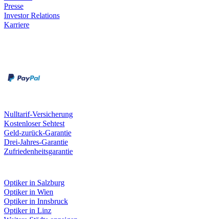
Presse
Investor Relations
Karriere
Zahlungsarten
Rechnung
Kreditkarte
Unsere Leistungen
Nulltarif-Versicherung
Kostenloser Sehtest
Geld-zurück-Garantie
Drei-Jahres-Garantie
Zufriedenheitsgarantie
Fielmann in deiner Nähe
Optiker in Salzburg
Optiker in Wien
Optiker in Innsbruck
Optiker in Linz