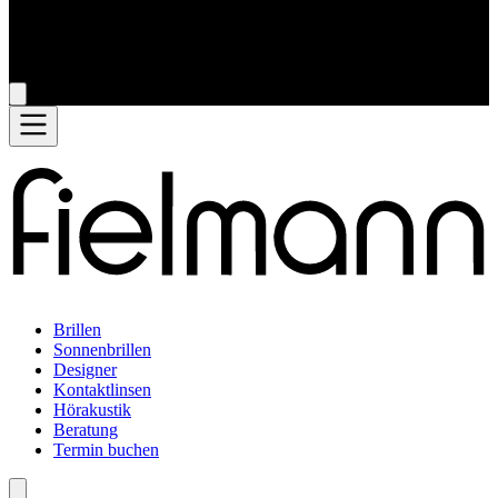
Brillen
Sonnenbrillen
Designer
Kontaktlinsen
Hörakustik
Beratung
Termin buchen