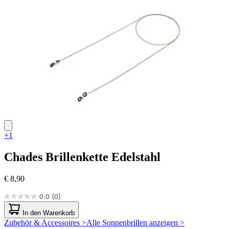
Sternen.
1
Bewertung
+1
Chades
Brillenkette Edelstahl
€ 8,90
0.0
(0)
0.0
von
In den Warenkorb
5
Zubehör & Accessoires >
Alle Sonnenbrillen anzeigen >
Sternen.