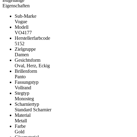
Bügellänge
Eigenschaften
Sub-Marke
Vogue
Modell
VO4177
Herstellerfarbcode
5152
Zielgruppe
Damen
Gesichtsform
Oval, Herz, Eckig
Brillenform
Panto
Fassungstyp
Vollrand
Stegtyp
Monosteg
Scharniertyp
Standard Scharnier
Material
Metall
Farbe
Gold