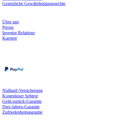
Gesetzliche Gewährleistungsrechte
Unternehmen
Über uns
Presse
Investor Relations
Karriere
Zahlungsarten
Rechnung
Kreditkarte
Unsere Leistungen
Nulltarif-Versicherung
Kostenloser Sehtest
Geld-zurück-Garantie
Drei-Jahres-Garantie
Zufriedenheitsgarantie
Fielmann in deiner Nähe