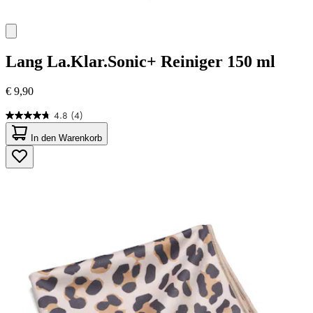
Lang
La.Klar.Sonic+ Reiniger 150 ml
€ 9,90
4.8
(4)
4.8
von
In den Warenkorb
5
Sternen.
4
Bewertungen