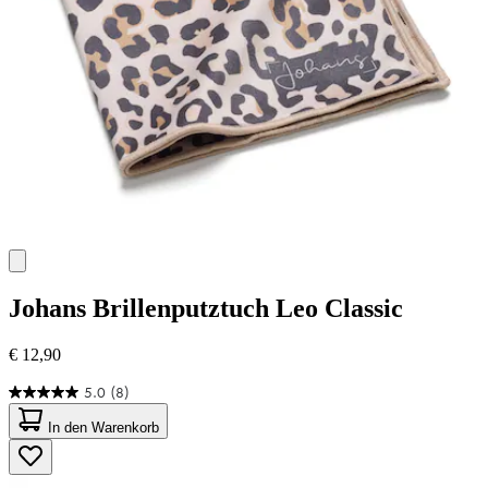
Johans
Brillenputztuch Leo Classic
€ 12,90
5.0
(8)
5.0
von
In den Warenkorb
5
Sternen.
8