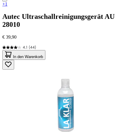
+1
Autec
Ultraschallreinigungsgerät AU
28010
€ 39,90
4.1
(44)
4.1
von
In den Warenkorb
5
Sternen.
44
Bewertungen